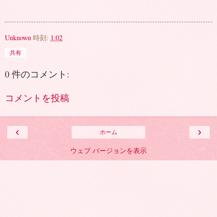
Unknown
時刻:
1:02
共有
0 件のコメント:
コメントを投稿
‹
›
ホーム
ウェブ バージョンを表示